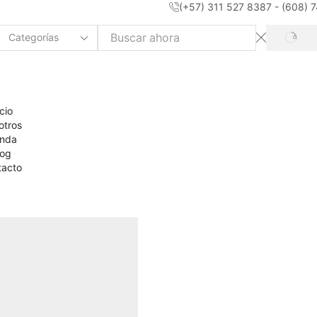
(+57) 311 527 8387 - (608)
SEAR
Search
input
icio
otros
enda
log
tacto