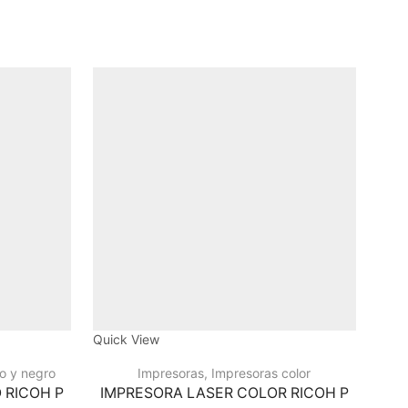
Quick View
Quic
o y negro
Impresoras
,
Impresoras color
Im
 RICOH P
IMPRESORA LASER COLOR RICOH P
IM