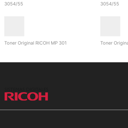
3054/55
3054/55
Toner Original RICOH MP 301
Toner Origin