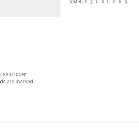
Share:
H SP3710DN”
elds are marked