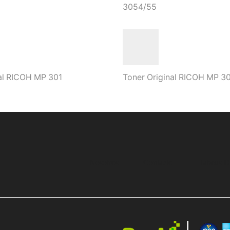
3054/55
al RICOH MP 301
Toner Original RICOH MP 3
Nosotros
Contacto
Habeus D