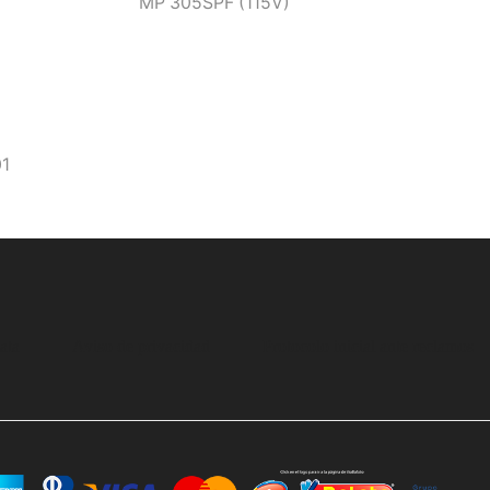
MP 305SPF (115V)
01
ata
Aviso de privacidad
Protocolo inicial ante reclamos