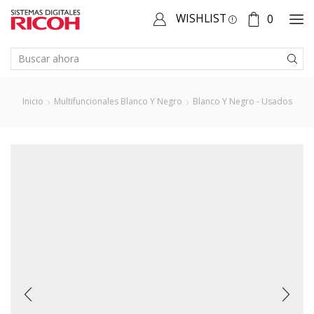
WISHLIST
0
SEARCH
INPUT
Inicio
Multifuncionales Blanco Y Negro
Blanco Y Negro - Usados