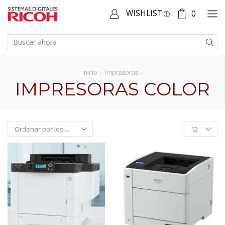
WISHLIST
0
SEARCH
INPUT
Inicio
Impresoras
IMPRESORAS COLOR
Products
per
page