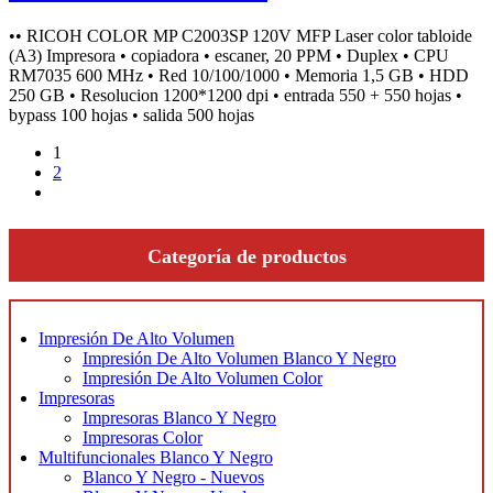
•• RICOH COLOR MP C2003SP 120V MFP Laser color tabloide
(A3) Impresora • copiadora • escaner, 20 PPM • Duplex • CPU
RM7035 600 MHz • Red 10/100/1000 • Memoria 1,5 GB • HDD
250 GB • Resolucion 1200*1200 dpi • entrada 550 + 550 hojas •
bypass 100 hojas • salida 500 hojas
1
2
next
Categoría de productos
Impresión De Alto Volumen
Impresión De Alto Volumen Blanco Y Negro
Impresión De Alto Volumen Color
Impresoras
Impresoras Blanco Y Negro
Impresoras Color
Multifuncionales Blanco Y Negro
Blanco Y Negro - Nuevos