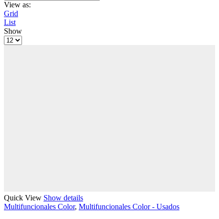
View as:
Grid
List
Show
Products
per
page
Quick View
Show details
Multifuncionales Color
,
Multifuncionales Color - Usados