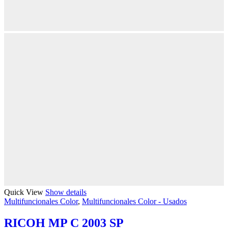
Quick View
Show details
Multifuncionales Color
,
Multifuncionales Color - Usados
RICOH MP C 2003 SP